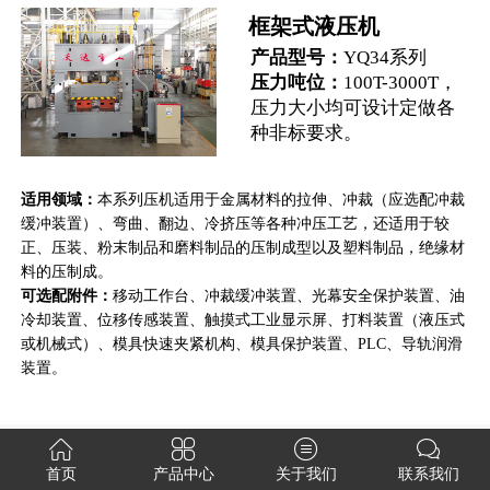
框架式液压机
产品型号：
YQ34系列
压力吨位：
100T-3000T，
压力大小均可设计定做各
种非标要求。
适用领域：
本系列压机适用于金属材料的拉伸、冲裁（应选配冲裁
缓冲装置）、弯曲、翻边、冷挤压等各种冲压工艺，还适用于较
正、压装、粉末制品和磨料制品的压制成型以及塑料制品，绝缘材
可选配附件：
移动工作台、冲裁缓冲装置、光幕安全保护装置、油
冷却装置、位移传感装置、触摸式工业显示屏、打料装置（液压式
或机械式）、模具快速夹紧机构、模具保护装置、PLC、导轨润滑
装置。
企业实力
首页
产品中心
关于我们
联系我们